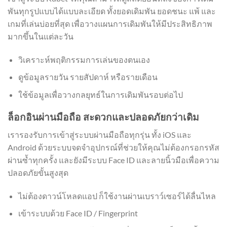
พันทุกรูปแบบได้แบบละเอียด ทั้งยอดเดิมพัน ยอดชนะ แพ้ และ
เกมที่เล่นบ่อยที่สุด เพื่อวางแผนการเดิมพันให้มีประสิทธิภาพ
มากขึ้นในแต่ละวัน
วิเคราะห์พฤติกรรมการเล่นของตนเอง
ดูข้อมูลรายวัน รายสัปดาห์ หรือรายเดือน
ใช้ข้อมูลเพื่อวางกลยุทธ์ในการเดิมพันรอบต่อไป
ล็อกอินผ่านมือถือ สะดวกและปลอดภัยกว่าเดิม
เรารองรับการเข้าสู่ระบบผ่านมือถือทุกรุ่น ทั้ง iOS และ
Android ด้วยระบบจดจำอุปกรณ์ที่ช่วยให้คุณไม่ต้องกรอกรหัส
ผ่านซ้ำทุกครั้ง และยังมีระบบ Face ID และลายนิ้วมือเพื่อความ
ปลอดภัยขั้นสูงสุด
ไม่ต้องดาวน์โหลดแอป ก็ใช้งานผ่านเบราว์เซอร์ได้ลื่นไหล
เข้าระบบด้วย Face ID / Fingerprint