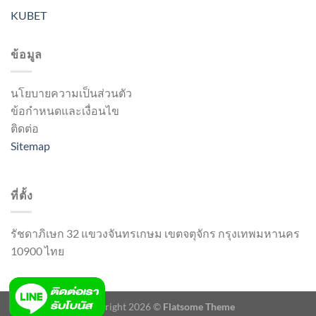
KUBET
ข้อมูล
นโยบายความเป็นส่วนตัว
ข้อกำหนดและเงื่อนไข
ติดต่อ
Sitemap
ที่ตั้ง
รัชดาภิเษก 32 แขวงจันทรเกษม เขตจตุจักร กรุงเทพมหานคร
10900 ไทย
Copyright 2026 ©
Flatsome Theme