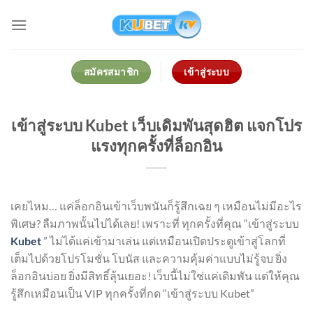
Skip
to
content
สมัครสมาชิก
เข้าสู่ระบบ
เข้าสู่ระบบ Kubet เว็บเดิมพันสุดฮิต แจกโปร
แรงทุกครั้งที่ล็อกอิน
เคยไหม… แค่ล็อกอินเข้าเว็บพนันก็รู้สึกเฉย ๆ เหมือนไม่มีอะไร
พิเศษ? ลืมภาพนั้นไปได้เลย! เพราะที่ ทุกครั้งที่คุณ “เข้าสู่ระบบ
Kubet
” ไม่ได้แค่เข้ามาเล่น แต่เหมือนเปิดประตูเข้าสู่โลกที่
เต็มไปด้วยโปรโมชั่น โบนัส และความคุ้มค่าแบบไม่รู้จบ ยิ่ง
ล็อกอินบ่อย ยิ่งมีสิทธิ์ลุ้นเยอะ! เว็บนี้ไม่ใช่แค่เดิมพัน แต่ให้คุณ
รู้สึกเหมือนเป็น VIP ทุกครั้งที่กด “เข้าสู่ระบบ Kubet”