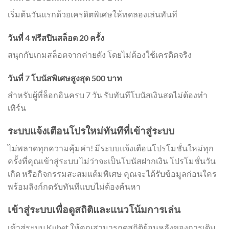
เริ่มต้นวันแรกด้วยเครดิตพิเศษให้ทดลองเล่นทันที
วันที่ 4 ฟรีสปินสล็อต 20 ครั้ง
สนุกกับเกมสล็อตจากค่ายดัง โดยไม่ต้องใช้เครดิตจริง
วันที่ 7 โบนัสพิเศษสูงสุด 500 บาท
สำหรับผู้ที่ล็อกอินครบ 7 วัน รับทันทีโบนัสเงินสดไม่ต้องทำ
เทิร์น
ระบบแจ้งเตือนโปรใหม่ทันทีที่เข้าสู่ระบบ
ไม่พลาดทุกความคุ้มค่า! มีระบบแจ้งเตือนโปรโมชั่นใหม่ทุก
ครั้งที่คุณเข้าสู่ระบบ ไม่ว่าจะเป็นโบนัสฝากเงิน โปรโมชั่นวัน
เกิด หรือกิจกรรมสะสมแต้มพิเศษ คุณจะได้รับข้อมูลก่อนใคร
พร้อมลิงก์กดรับทันทีแบบไม่ต้องค้นหา
เข้าสู่ระบบเพื่อดูสถิติและแนวโน้มการเล่น
เข้าสู่ระบบ Kubet ให้คุณสามารถดูสถิติย้อนหลังของการเดิม