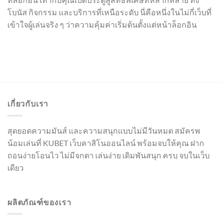
โบนัส กิจกรรม และบริการที่เหนือระดับ นี่คือหนึ่งในไม่กี่เว็บที่
เข้าใจผู้เล่นจริง ๆ ว่าความคุ้มค่าเริ่มต้นตั้งแต่หน้าล็อกอิน
เกี่ยวกับเรา
สุดยอดความมันส์ และความสนุกแบบไม่มีวันหมด สมัครพ
น้อมเล่นที่ KUBET เว็บคาสิโนออนไลน์ พร้อมจบให้คุณ ฝาก
ถอนง่ายโอนไว ไม่มีจกตา เล่นง่าย เดิมพันสนุก ครบ จบในเว็บ
เดียว
ผลิตภัณฑ์ของเรา