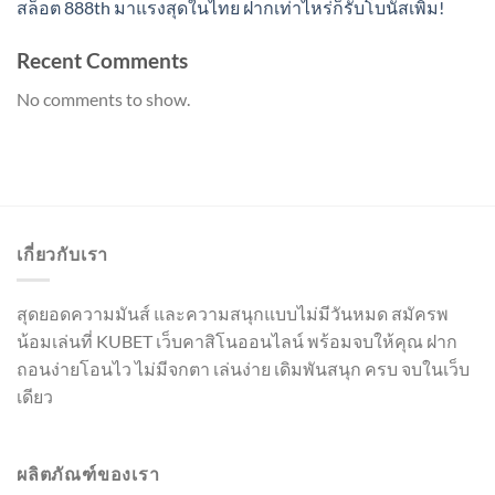
สล็อต 888th มาแรงสุดในไทย ฝากเท่าไหร่ก็รับโบนัสเพิ่ม!
Recent Comments
No comments to show.
เกี่ยวกับเรา
สุดยอดความมันส์ และความสนุกแบบไม่มีวันหมด สมัครพ
น้อมเล่นที่ KUBET เว็บคาสิโนออนไลน์ พร้อมจบให้คุณ ฝาก
ถอนง่ายโอนไว ไม่มีจกตา เล่นง่าย เดิมพันสนุก ครบ จบในเว็บ
เดียว
ผลิตภัณฑ์ของเรา