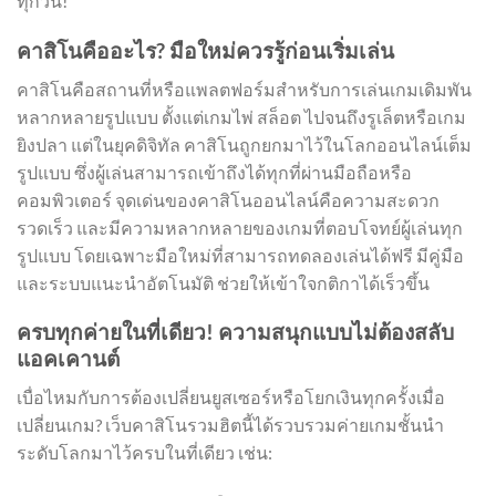
ทุกวัน!
คาสิโนคืออะไร? มือใหม่ควรรู้ก่อนเริ่มเล่น
คาสิโนคือสถานที่หรือแพลตฟอร์มสำหรับการเล่นเกมเดิมพัน
หลากหลายรูปแบบ ตั้งแต่เกมไพ่ สล็อต ไปจนถึงรูเล็ตหรือเกม
ยิงปลา แต่ในยุคดิจิทัล คาสิโนถูกยกมาไว้ในโลกออนไลน์เต็ม
รูปแบบ ซึ่งผู้เล่นสามารถเข้าถึงได้ทุกที่ผ่านมือถือหรือ
คอมพิวเตอร์ จุดเด่นของคาสิโนออนไลน์คือความสะดวก
รวดเร็ว และมีความหลากหลายของเกมที่ตอบโจทย์ผู้เล่นทุก
รูปแบบ โดยเฉพาะมือใหม่ที่สามารถทดลองเล่นได้ฟรี มีคู่มือ
และระบบแนะนำอัตโนมัติ ช่วยให้เข้าใจกติกาได้เร็วขึ้น
ครบทุกค่ายในที่เดียว! ความสนุกแบบไม่ต้องสลับ
แอคเคานต์
เบื่อไหมกับการต้องเปลี่ยนยูสเซอร์หรือโยกเงินทุกครั้งเมื่อ
เปลี่ยนเกม? เว็บคาสิโนรวมฮิตนี้ได้รวบรวมค่ายเกมชั้นนำ
ระดับโลกมาไว้ครบในที่เดียว เช่น: